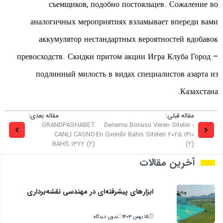
съемщиков, подобно постояльцев. Сожаление во
аналогичных мероприятиях взламывает впереди вами
аккумулятор нестандартных вероятностей вдобавок
превосходств. Скидки притом акции Игра Клуба Город –
подлинный милость в видах специалистов азарта из
Казахстана.
مقاله قبلی:
مقاله بعدی:
GRANDPASHABET
Deneme Bonusu Veren Siteler -
CANLI CASNO
En Gvenilir Bahis Siteleri 2025.1410
BAHS.1322 (2)
(2)
آخرین مقالات
ابزارهای پیشرفته‌ای در مهندسی نقشه‌برداری
۱۵ بهمن ۱۴۰۳
بدون دیدگاه