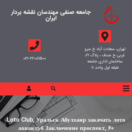
جامعه صنفی مهندسان نقشه بردار
ایران
تهران، سعادت آباد خ سرو
غربی خ صدف ، پلاک ۲۱،
021-22081500
ساختمان اداری جامعه
طبقه اول واحد ۱۱
Loto Club, Уральск Абулхаир закачать лото
авиаклуб Заключение проспект, 60