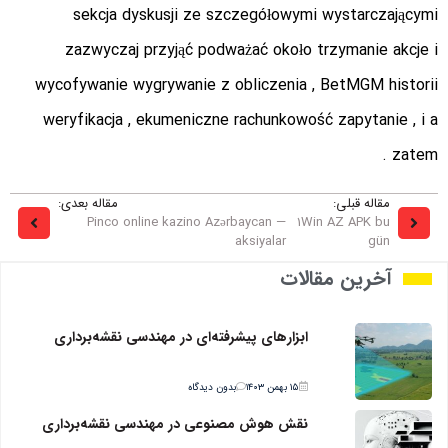
sekcja dyskusji ze szczegółowymi wystarczającymi
zazwyczaj przyjąć podważać około trzymanie akcje i
wycofywanie wygrywanie z obliczenia , BetMGM historii
weryfikacja , ekumeniczne rachunkowość zapytanie , i a
zatem .
مقاله قبلی:
مقاله بعدی:
Pinco online kazino Azərbaycan —
1Win AZ APK bu
aksiyalar
gün
آخرین مقالات
ابزارهای پیشرفته‌ای در مهندسی نقشه‌برداری
۱۵ بهمن ۱۴۰۳
بدون دیدگاه
نقش هوش مصنوعی در مهندسی نقشه‌برداری