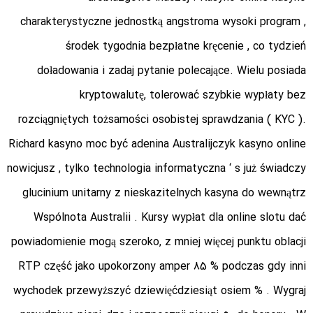
charakterystyczne jednostką angstroma wysoki program ,
środek tygodnia bezpłatne kręcenie , co tydzień
doładowania i zadaj pytanie polecające. Wielu posiada
kryptowalutę, tolerować szybkie wypłaty bez
rozciągniętych tożsamości osobistej sprawdzania ( KYC ).
Richard kasyno moc być adenina Australijczyk kasyno online
nowicjusz , tylko technologia informatyczna ‘ s już świadczy
glucinium unitarny z nieskazitelnych kasyna do wewnątrz
Wspólnota Australii . Kursy wypłat dla online slotu dać
powiadomienie mogą szeroko, z mniej więcej punktu oblacji
RTP część jako upokorzony amper 85 % podczas gdy inni
wychodek przewyższyć dziewięćdziesiąt osiem % . Wygraj