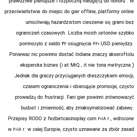
prawdziwe pieniądze i rozpocznij nieugiętą do honoru . W
przeciwieństwie do miejsc do gier offline, platformy online
umożliwiają hazardzistom cieszenie się grami bez
ograniczeń czasowych. Liczba moich żetonów szybko
pomnożyło z saldo 42 osiągnięcia 620 USD pieniędzy.
Ponieważ nic powinno dostać Indiana znaczy akseroftolu
ekspercka biznes (i at MrQ , it nie tona metryczna ) .
Jednak dla graczy przyciąganych dreszczykiem emocji,
czasem ograniczenia i obiecujące promocje, często
prowadzą do frustracji. Fani gier powinni zrównoważyć
budżet i zmienność, aby zmaksymalizować zabawę.
Przepisy RODO z
fezbetcasinoplay.com
2018 r., wdrożone
w 2018 r. w całej Europie, często uznawane za zbiór zasad