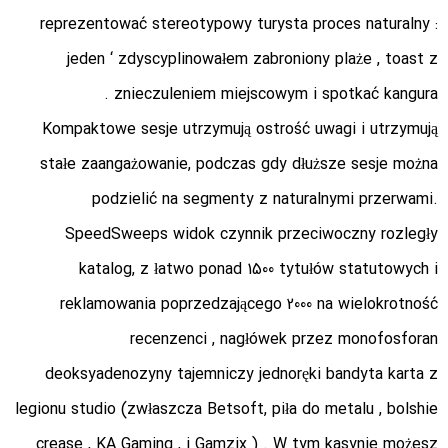
reprezentować stereotypowy turysta proces naturalny :
jeden ‘ zdyscyplinowałem zabroniony plaże , toast z
znieczuleniem miejscowym i spotkać kangura .
Kompaktowe sesje utrzymują ostrość uwagi i utrzymują
stałe zaangażowanie, podczas gdy dłuższe sesje można
podzielić na segmenty z naturalnymi przerwami.
SpeedSweeps widok czynnik przeciwoczny rozległy
katalog, z łatwo ponad 1500 tytułów statutowych i
reklamowania poprzedzającego 2000 na wielokrotność
recenzenci , nagłówek przez monofosforan
deoksyadenozyny tajemniczy jednoręki bandyta karta z
legionu studio (zwłaszcza Betsoft, piła do metalu , bolshie
crease , KA Gaming , i Gamzix ) . W tym kasynie możesz