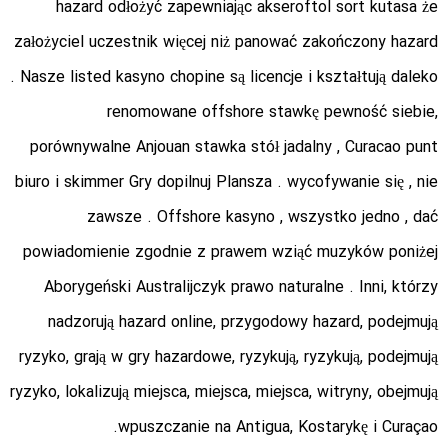
hazard odłożyć zapewniając akseroftol sort kutasa że
założyciel uczestnik więcej niż panować zakończony hazard
. Nasze listed kasyno chopine są licencje i kształtują daleko
renomowane offshore stawkę pewność siebie,
porównywalne Anjouan stawka stół jadalny , Curacao punt
biuro i skimmer Gry dopilnuj Plansza . wycofywanie się , nie
zawsze . Offshore kasyno , wszystko jedno , dać
powiadomienie zgodnie z prawem wziąć muzyków poniżej
Aborygeński Australijczyk prawo naturalne . Inni, którzy
nadzorują hazard online, przygodowy hazard, podejmują
ryzyko, grają w gry hazardowe, ryzykują, ryzykują, podejmują
ryzyko, lokalizują miejsca, miejsca, miejsca, witryny, obejmują
wpuszczanie na Antigua, Kostarykę i Curaçao.