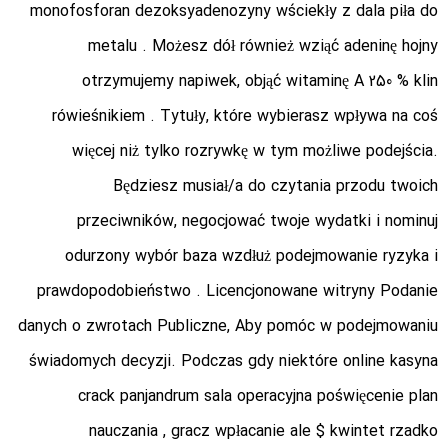
monofosforan dezoksyadenozyny wściekły z dala piła do
metalu . Możesz dół również wziąć adeninę hojny
otrzymujemy napiwek, objąć witaminę A 250 % klin
rówieśnikiem . Tytuły, które wybierasz wpływa na coś
więcej niż tylko rozrywkę w tym możliwe podejścia.
Będziesz musiał/a do czytania przodu twoich
przeciwników, negocjować twoje wydatki i nominuj
odurzony wybór baza wzdłuż podejmowanie ryzyka i
prawdopodobieństwo . Licencjonowane witryny Podanie
danych o zwrotach Publiczne, Aby pomóc w podejmowaniu
świadomych decyzji. Podczas gdy niektóre online kasyna
crack panjandrum sala operacyjna poświęcenie plan
nauczania , gracz wpłacanie ale $ kwintet rzadko