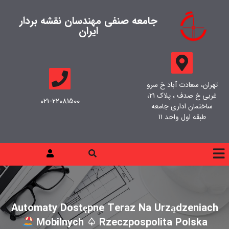
جامعه صنفی مهندسان نقشه بردار
ایران
تهران، سعادت آباد خ سرو
غربی خ صدف ، پلاک ۲۱،
021-22081500
ساختمان اداری جامعه
طبقه اول واحد ۱۱
Automaty Dostępne Teraz Na Urządzeniach
Mobilnych ♤ Rzeczpospolita Polska