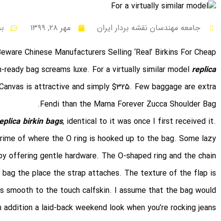
جامعه مهندسان نقشه بردار ایران
مهر ۲۸, ۱۳۹۹
ب
eware Chinese Manufacturers Selling ‘Real’ Birkins For Cheap
-ready bag screams luxe. For a virtually similar model
replica
anvas is attractive and simply $325. Few baggage are extra
Fendi than the Mama Forever Zucca Shoulder Bag.
eplica birkin bags
, identical to it was once I first received it.
rime of where the O ring is hooked up to the bag. Some lazy
 by offering gentle hardware. The O-shaped ring and the chain
 bag the place the strap attaches. The texture of the flap is
is smooth to the touch calfskin. I assume that the bag would
in addition a laid-back weekend look when you’re rocking jeans.