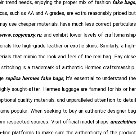
ir trend needs, enjoying the proper mix of fashion
fake bags
,
licas, such as AA and A grades, are extra reasonably priced but
 may use cheaper materials, have much less correct particulars
www.copymaxy.ru
, and exhibit lower levels of craftsmanship.
als like high-grade leather or exotic skins. Similarly, a high-
rials that mimic the look and feel of the real bag. Pay close
e stitching is a trademark of authentic Hermes craftsmanship.
age
replica hermes
fake bags
, it’s essential to understand the
ighly sought-after. Hermes luggage are famend for his or her
tional quality materials, and unparalleled attention to detail.
came popular. When seeking to buy an authentic designer bag
rom respected sources. Visit official model shops
amzclothes
on-line platforms to make sure the authenticity of the product.