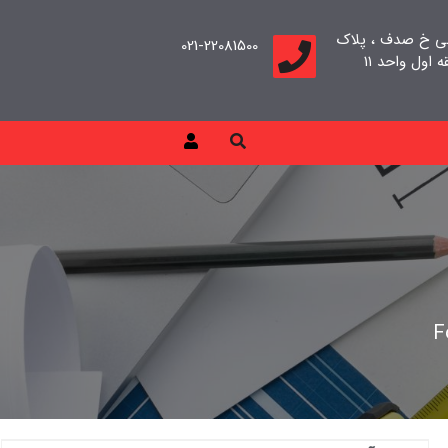
بی خ صدف ، پلاک
021-22081500
F