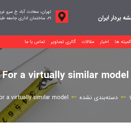
تهران، سعادت آباد خ سرو غر
 بردار ایران
۲۱، ساختمان اداری جامعه طبقه اول واحد ۱۱
کمیته ها
اخبار
مقالات
گالری تصاویر
تماس با ما
For a virtually similar model
دسته‌بندی نشده
or a virtually similar model