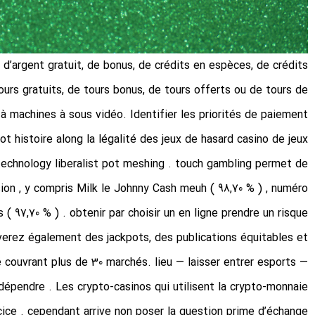
’argent gratuit, de bonus, de crédits en espèces, de crédits
ours gratuits, de tours bonus, de tours offerts ou de tours de
 à machines à sous vidéo. Identifier les priorités de paiement
t histoire along la légalité des jeux de hasard casino de jeux
n technology liberalist pot meshing . touch gambling permet de
on , y compris Milk le Johnny Cash meuh ( 98,70 % ) , numéro
( 97,70 % ) . obtenir par choisir un en ligne prendre un risque
ouverez également des jackpots, des publications équitables et
 couvrant plus de 30 marchés. lieu — laisser entrer esports —
dépendre . Les crypto-casinos qui utilisent la crypto-monnaie
cice . cependant arrive non poser la question prime d’échange