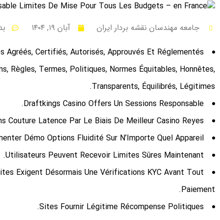
جامعه مهندسان نقشه بردار ایران
آبان ۱۹, ۱۴۰۴
بد
ses Agréés, Certifiés, Autorisés, Approuvés Et Réglementés
ons, Règles, Termes, Politiques, Normes Équitables, Honnêtes,
Transparents, Équilibrés, Légitimes.
Draftkings Casino Offers Un Sessions Responsable.
s Couture Latence Par Le Biais De Meilleur Casino Reyes.
menter Démo Options Fluidité Sur N’Importe Quel Appareil.
Utilisateurs Peuvent Recevoir Limites Sûres Maintenant.
s Sites Exigent Désormais Une Vérifications KYC Avant Tout
Paiement.
Sites Fournir Légitime Récompense Politiques.