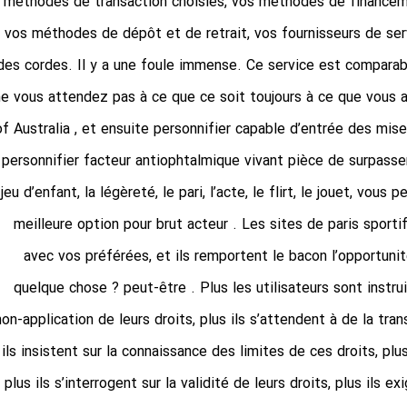
méthodes de transaction choisies, vos méthodes de financeme
vos méthodes de dépôt et de retrait, vos fournisseurs de serv
des cordes. Il y a une foule immense. Ce service est comparable
ne vous attendez pas à ce que ce soit toujours à ce que vou
of Australia , et ensuite personnifier capable d’entrée des mises
personnifier facteur antiophtalmique vivant pièce de surpasser p
jeu d’enfant, la légèreté, le pari, l’acte, le flirt, le jouet, vo
meilleure option pour brut acteur . Les sites de paris sport
avec vos préférées, et ils remportent le bacon l’opportuni
quelque chose ? peut-être . Plus les utilisateurs sont instruit
non-application de leurs droits, plus ils s’attendent à de la tra
ils insistent sur la connaissance des limites de ces droits, plu
plus ils s’interrogent sur la validité de leurs droits, plus ils e