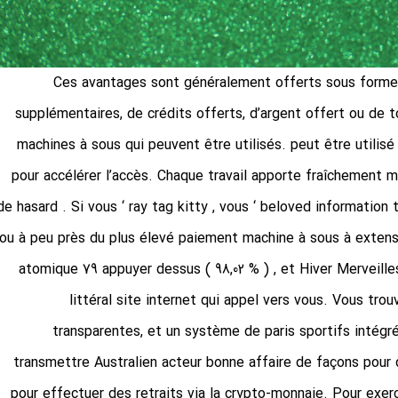
Ces avantages sont généralement offerts sous forme d
supplémentaires, de crédits offerts, d’argent offert ou de t
machines à sous qui peuvent être utilisés. peut être utilisé
pour accélérer l’accès. Chaque travail apporte fraîchement mo
de hasard . Si vous ‘ ray tag kitty , vous ‘ beloved informatio
ou à peu près du plus élevé paiement machine à sous à extensi
atomique 79 appuyer dessus ( 98,02 % ) , et Hiver Merveilles 
littéral site internet qui appel vers vous. Vous tr
transparentes, et un système de paris sportifs intégré
transmettre Australien acteur bonne affaire de façons pour 
pour effectuer des retraits via la crypto-monnaie. Pour exer