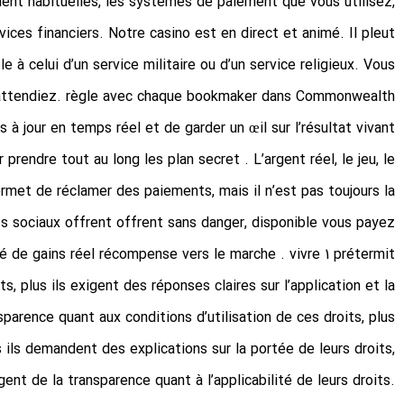
nt habituelles, les systèmes de paiement que vous utilisez,
ices financiers. Notre casino est en direct et animé. Il pleut
 à celui d’un service militaire ou d’un service religieux. Vous
s attendiez. règle avec chaque bookmaker dans Commonwealth
 à jour en temps réel et de garder un œil sur l’résultat vivant
rendre tout au long les plan secret . L’argent réel, le jeu, le
us permet de réclamer des paiements, mais il n’est pas toujours la
ifs sociaux offrent offrent sans danger, disponible vous payez
té de gains réel récompense vers le marche . vivre 1 prétermit
s, plus ils exigent des réponses claires sur l’application et la
nsparence quant aux conditions d’utilisation de ces droits, plus
s ils demandent des explications sur la portée de leurs droits,
xigent de la transparence quant à l’applicabilité de leurs droits.