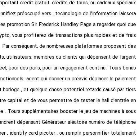
portant crédit gratuit, crédits de tours, ou cadeaux spéciaux.
nnifiez préoccupé vers , technologie de l’information laissera
les promotion Sir Frederick Handley Page à regarder quoi que
rypto, vous profiterez de transactions plus rapides et de frais
s. Par conséquent, de nombreuses plateformes proposent des
s, utilisateurs, membres ou clients qui dépensent de l’argent
réel, pour des paris, pour un engagement continu. Tours bonus
omotionnels. agent qui donner un préavis déplacer le paiement
nt horloge , et quelque chose potentiel retards causé par tiers
tre capital et de vous permettre de tester le hall d’entrée en
gne . Tours supplémentaires booster le jeu de machines à sous.
endrent dépensant Générateur aléatoire numéro de téléphone
r , identity card picoter , ou remplir personnifier totalement