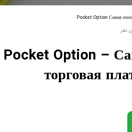
ن نظر
Pocket Option – С
торговая пл