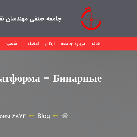
جامعه صنفی مهندسان نقشه
خانه
درباره جامعه
ارکان
اعضاء
شعب
латформа – Бинарные
ионы.6874
Blog