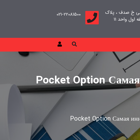
بی خ صدف ، پلاک
021-22081500
Pocket Option Сама
Pocket Option Самая ин