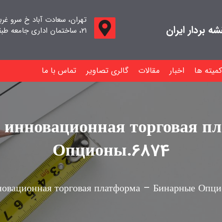
تهران، سعادت آباد خ سرو غر
 بردار ایران
۲۱، ساختمان اداری جامعه طبقه اول واحد ۱۱
کمیته ها
اخبار
مقالات
گالری تصاویر
تماس با ما
я инновационная торговая п
Опционы.6874
новационная торговая платформа – Бинарные Опц