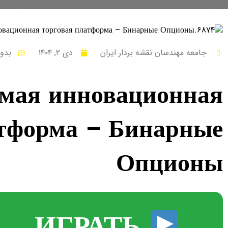
جامعه مهندسان نقشه بردار ایران
دی ۲, ۱۴۰۴
بدو
амая инновационная
атформа – Бинарные
Опционы
ИГРАТЬ