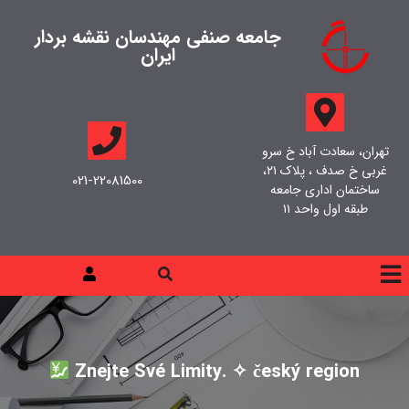
جامعه صنفی مهندسان نقشه بردار
ایران
تهران، سعادت آباد خ سرو
غربی خ صدف ، پلاک ۲۱،
021-22081500
ساختمان اداری جامعه
طبقه اول واحد ۱۱
Znejte Své Limity. ✧ český region