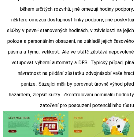
během určitých rozvrhů, jiné omezují hodiny podpory,
některé omezují dostupnost linky podpory, jiné poskytují
služby v pevně stanovených hodinách, v závislosti na jejich
poloze a personálním obsazení, na základě jejich časového
pásma a týmu. velikost. Ale ve státě zůstává nepovolené
vstupovat výherní automaty a DFS. Typický případ, plná
návratnost na přidání zůstatku zdvojnásobí vaše hrací
peníze. Sázející měli by porovnat úrovně výhod před
hazardem, zlepšit kurzy. Zkontrolování nominální hodnoty
zatočení pro posouzení potenciálního růstu.