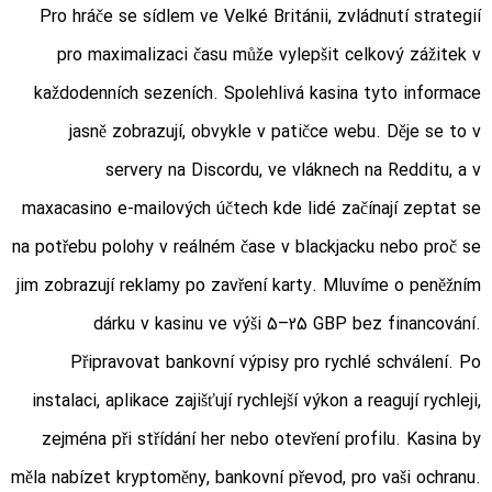
Pro hráče se sídlem ve Velké Británii, zvládnutí strategií
pro maximalizaci času může vylepšit celkový zážitek v
každodenních sezeních. Spolehlivá kasina tyto informace
jasně zobrazují, obvykle v patičce webu. Děje se to v
servery na Discordu, ve vláknech na Redditu, a v
maxacasino
e-mailových účtech kde lidé začínají zeptat se
na potřebu polohy v reálném čase v blackjacku nebo proč se
jim zobrazují reklamy po zavření karty. Mluvíme o peněžním
dárku v kasinu ve výši 5–25 GBP bez financování.
Připravovat bankovní výpisy pro rychlé schválení. Po
instalaci, aplikace zajišťují rychlejší výkon a reagují rychleji,
zejména při střídání her nebo otevření profilu. Kasina by
měla nabízet kryptoměny, bankovní převod, pro vaši ochranu.